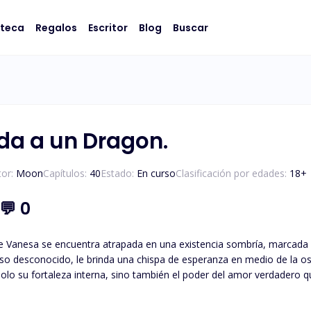
oteca
Regalos
Escritor
Blog
Buscar
da a un Dragon.
or:
Moon
Capítulos:
40
Estado:
En curso
Clasificación por edades:
18
+
💬
0
Vanesa se encuentra atrapada en una existencia sombría, marcada po
so desconocido, le brinda una chispa de esperanza en medio de la osc
olo su fortaleza interna, sino también el poder del amor verdadero q
gones aún resuena en el campo de batalla, y el amor que estos se ju
 anhelo de un mañana mejor. ¿Podrán ellos, en medio de la violencia y la traición, encontrar el camino hacia