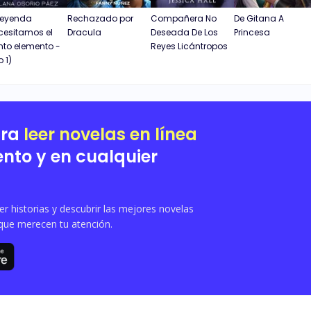
Leyenda
Rechazado por
Compañera No
De Gitana A
cesitamos el
Dracula
Deseada De Los
Princesa
nto elemento -
Reyes Licántropos
o 1)
ara
leer novelas en línea
nto y en cualquier
 historias y descubrir las mejores novelas
que merecen tu atención.