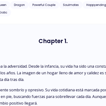
ad que tanto anhelan? Esta es una historia de lucha y de amor que desa
ueen
Dragon
Powerful Couple
Soulmates
Happyendin
Erotic
Chapter 1.
la adversidad. Desde la infancia, su vida ha sido una constan
 los años. La imagen de un hogar lleno de amor y calidez es
a día tras día.
te sombrío y opresivo. Su vida cotidiana está marcada por l
e en pie, buscando fuerzas para sobrellevar cada día. Aunq
bio positivo llegará.