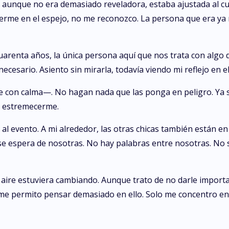
e, aunque no era demasiado reveladora, estaba ajustada al 
l verme en el espejo, no me reconozco. La persona que era ya
renta años, la única persona aquí que nos trata con algo d
cesario. Asiento sin mirarla, todavía viendo mi reflejo en e
ce con calma—. No hagan nada que las ponga en peligro. Ya 
e estremecerme.
l evento. A mi alrededor, las otras chicas también están en 
se espera de nosotras. No hay palabras entre nosotras. N
el aire estuviera cambiando. Aunque trato de no darle impor
e permito pensar demasiado en ello. Solo me concentro en s