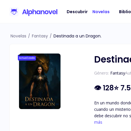
Descubrir
Novelas
Bibli
Novelas
/
Fantasy
/
Destinada a un Dragon.
Destina
Actualizado
Género:
Fantasy
Aut
👁
128
⭐
7.5
En un mundo donde 
cuando un misterio
debe descubrir no s
legado de reyes dra
más
una historia de sacrificio, redención y el