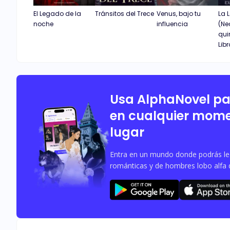
El Legado de la
Tránsitos del Trece
Venus, bajo tu
La 
noche
influencia
(Ne
qui
Libr
Usa AlphaNovel p
en cualquier mome
lugar
Entra en un mundo donde podrás leer
románticas y de hombres lobo alfa 