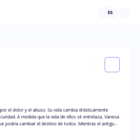
ES
r el dolor y el abuso. Su vida cambia drásticamente
uridad. A medida que la vida de ellos sé entrelaza, Vanesa
ue podría cambiar el destino de todos. Mientras el antiguo
raron, Vanesa y Erick están destinados a entrelazarse en