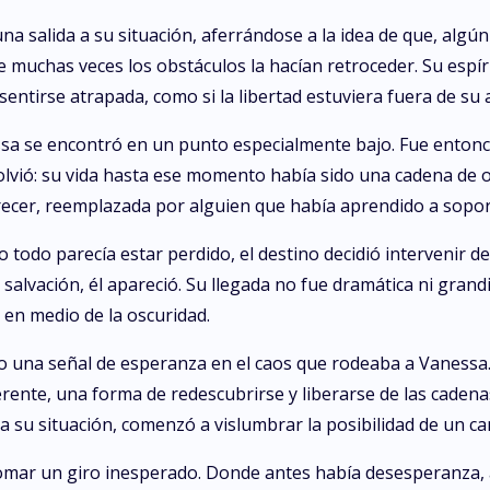
a salida a su situación, aferrándose a la idea de que, algún
 muchas veces los obstáculos la hacían retroceder. Su espí
entirse atrapada, como si la libertad estuviera fuera de su 
essa se encontró en un punto especialmente bajo. Fue enton
olvió: su vida hasta ese momento había sido una cadena de o
cer, reemplazada por alguien que había aprendido a soport
odo parecía estar perdido, el destino decidió intervenir d
alvación, él apareció. Su llegada no fue dramática ni grandi
 en medio de la oscuridad.
mo una señal de esperanza en el caos que rodeaba a Vanessa
erente, una forma de redescubrirse y liberarse de las cadena
a su situación, comenzó a vislumbrar la posibilidad de un c
omar un giro inesperado. Donde antes había desesperanza, a