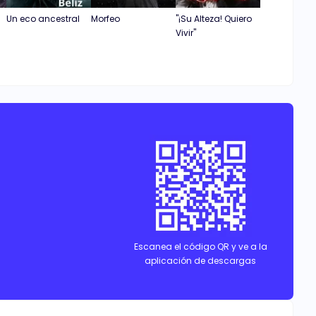
Un eco ancestral
Morfeo
"¡Su Alteza! Quiero
Vivir"
Escanea el código QR y ve a la
aplicación de descargas