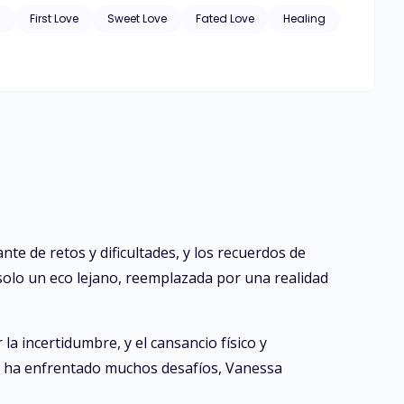
fía todas las adversidades.
g
First Love
Sweet Love
Fated Love
Healing
te de retos y dificultades, y los recuerdos de
 solo un eco lejano, reemplazada por una realidad
a incertidumbre, y el cansancio físico y
ue ha enfrentado muchos desafíos, Vanessa