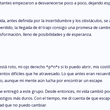
stantes empezaron a desvanecerse poco a poco, dejando esp
 vida, antes definida por la incertidumbre y los obstáculos, s
dido, la llegada de él trajo consigo una promesa de cambio. 
sformación, lleno de posibilidades y de esperanza.
está roto, mi ojo derecho *p*n*s si lo puedo abrir, mis costil
entos difíciles que he atravesado. Lo que antes eran recuer
do, aunque mi mente aún lucha por encontrar un escape.
entregó a este grupo. Desde entonces, mi vida cambió por 
 castigos más duros. Con el tiempo, me di cuenta de que esca
dad que no puedo cambiar.