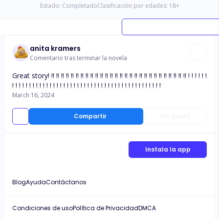
Estado:
Completado
Clasificación por edades:
18
+
anita kramers
Comentario tras terminar la novela
Great story! !! !! !! !! !! !! !! !! !! !! !! !! !! !! !! !! !! !! !! !! !! !! !! !! !! !! !! !! ! ! ! ! ! !
! ! ! ! ! ! ! ! ! ! ! ! ! ! ! ! ! ! ! ! ! ! ! ! ! ! ! ! ! ! ! ! ! ! ! ! ! ! ! ! ! ! ! !
March 16, 2024
Compartir
Me gusta
Instala la app
Blog
Ayuda
Contáctanos
Condiciones de uso
Política de Privacidad
DMCA