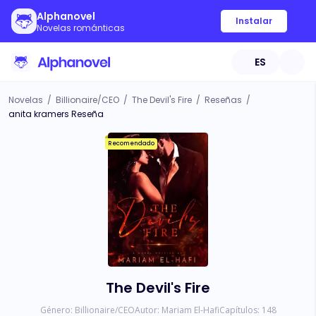
Alphanovel
Instalar
Novelas románticas
ES
Novelas
/
Billionaire/CEO
/
The Devil's Fire
/
Reseñas
/
anita kramers Reseña
Recomendado
The Devil's Fire
Género:
Billionaire/CEO
Autor:
Mariam El-Hafi
Capítulos:
148