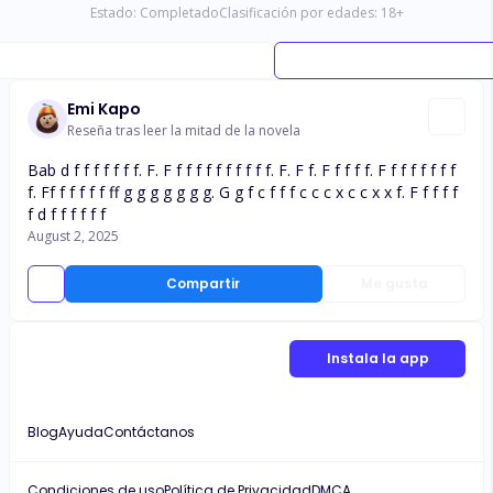
Estado:
Completado
Clasificación por edades:
18
+
Emi Kapo
Reseña tras leer la mitad de la novela
Bab d f f f f f f f. F. F f f f f f f f f f f. F. F f. F f f f f. F f f f f f f f
f. Ff f f f f f ff g g g g g g g. G g f c f f f c c c x c c x x f. F f f f f
f d f f f f f f
August 2, 2025
Compartir
Me gusta
Instala la app
Blog
Ayuda
Contáctanos
Condiciones de uso
Política de Privacidad
DMCA