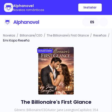
Alphanovel
Instalar
Novelas románticas
ES
Novelas
/
Billionaire/CEO
/
The Billionaire's First Glance
/
Reseñas
/
Emi Kapo Reseña
Actualizado
The Billionaire's First Glance
Género:
Billionaire/CEO
Autor:
Jane Lexington
Capítulos:
354