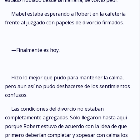
estado nublado desde la mañana, se volvió peor.
entre un pasado olvidado y un futuro incierto. ¿Podrá un amor que
empezó en mentira volverse real?
Mabel estaba esperando a Robert en la cafetería
frente al juzgado con papeles de divorcio firmados.
—Finalmente es hoy.
Hizo lo mejor que pudo para mantener la calma,
pero aun así no pudo deshacerse de los sentimientos
confusos.
Las condiciones del divorcio no estaban
completamente agregadas. Sólo llegaron hasta aquí
porque Robert estuvo de acuerdo con la idea de que
primero deberían completar y sopesar con calma los