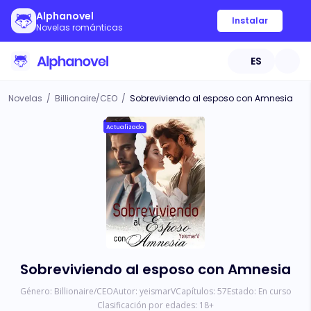
Alphanovel
Instalar
Novelas románticas
ES
Novelas
/
Billionaire/CEO
/
Sobreviviendo al esposo con Amnesia
Actualizado
Sobreviviendo al esposo con Amnesia
Género:
Billionaire/CEO
Autor:
yeismarV
Capítulos:
57
Estado:
En curso
Clasificación por edades:
18
+