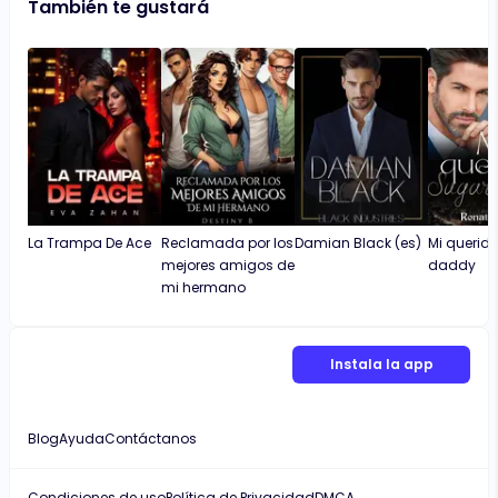
También te gustará
La Trampa De Ace
Reclamada por los
Damian Black (es)
Mi querid
mejores amigos de
daddy
mi hermano
Instala la app
Blog
Ayuda
Contáctanos
Condiciones de uso
Política de Privacidad
DMCA