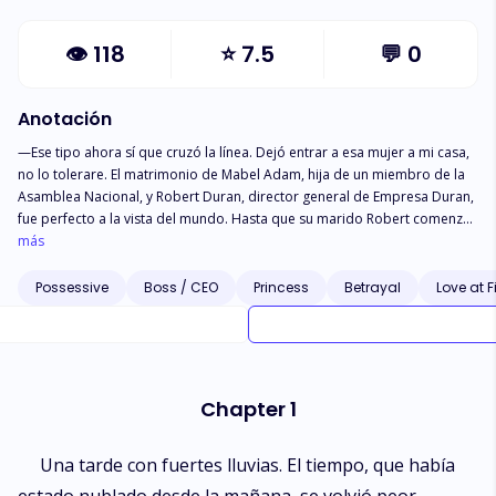
👁
118
⭐
7.5
💬
0
Anotación
—Ese tipo ahora sí que cruzó la línea. Dejó entrar a esa mujer a mi casa,
no lo tolerare. El matrimonio de Mabel Adam, hija de un miembro de la
Asamblea Nacional, y Robert Duran, director general de Empresa Duran,
fue perfecto a la vista del mundo. Hasta que su marido Robert comenzó
una aventura con su secretaria Vanessa West. —Nos vamos a divorciar—
más
Justo cuando estaban a punto de poner fin a su matrimonio de un año, a
Robert le ocurrió un accidente inesperado. Debido a la presión de
Possessive
Boss / CEO
Princess
Betrayal
Love at F
ambas familias, Mabel pospone el divorcio y decide quedarse con
Robert, quien en el accidente de automóvil ha perdido la memoria. Sin
un recuerdo previo de su relación matrimonial ha notado varias cosas.
— ¿Nunca lo hemos hecho? No lo creo mi cuerpo está bastante sano y
soy joven. —Robert, nosotros nunca… —No hay manera que te haya
Chapter 1
dejado sola. Mabel guardo silencio. —Ahora, dime la verdad… ¿Qué
estas ocultando? A media que Robert lucha por su memoria, Mabel
encuentra una encrucijada, mientras se acercan comienza a tener dudas
Una tarde con fuertes lluvias. El tiempo, que había
sobre la relación entre Robert y Vanessa. Ahora ambos están atrapados