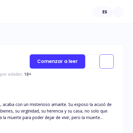
ES
Comenzar a leer
n por edades:
18
+
, acaba con un misterioso amante. Su esposo la acusó de
bienes, su virginidad, su herencia y su casa, no solo que
ía la muerte para poder dejar de vivir, pero la muerte
de acudió cuando ni siquiera sabía quién la embarazó?
la que tuvo una cita de una noche... Cuatro años más