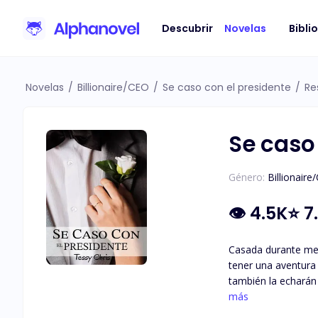
Descubrir
Novelas
Bibli
Novelas
/
Billionaire/CEO
/
Se caso con el presidente
/
Re
Se caso
Género:
Billionaire
👁
4.5K
⭐
7
Casada durante mes
tener una aventura 
también la echarán 
parecía reacia a v
más
Junxie Li, el homb