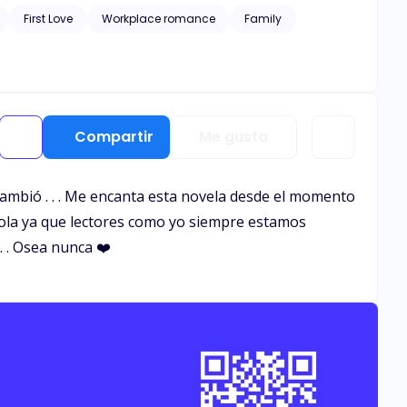
 "¿quién es tu madre?".
First Love
Workplace romance
Family
Compartir
Me gusta
 cambió . . . Me encanta esta novela desde el momento
ndola ya que lectores como yo siempre estamos
. . Osea nunca ❤️