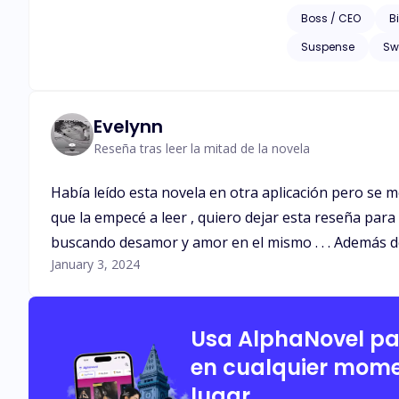
tarde, Junxie Li en
Boss / CEO
Bi
Suspense
Sw
Evelynn
Reseña tras leer la mitad de la novela
Había leído esta novela en otra aplicación pero se m
que la empecé a leer , quiero dejar esta reseña par
buscando desamor y amor en el mismo . . . Además de 
January 3, 2024
Usa AlphaNovel p
en cualquier mome
lugar