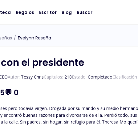
oteca
Regalos
Escritor
Blog
Buscar
señas
/
Evelynn Reseña
 con el presidente
/CEO
Autor:
Tessy Chris
Capítulos:
218
Estado:
Completado
Clasificació
.5
💬
0
es pero todavía virgen. Drogada por su marido y su medio hermano
y encontró buenas razones para divorciarse de ella. Perdió todo, sus 
a la calle. Sin padres, sin hogar, sin refugio para él. Theresa Mo quer
enir y huir de ella. Quedó embarazada y su mundo se derrumbó. A dón
re guapo y multimillonario más joven, está buscando a una mujer con 