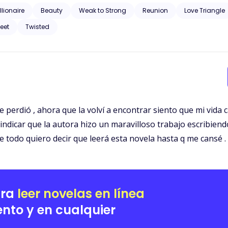
cuentra a dos niños que son una miniatura de sí mismo y les pregunta
llionaire
Beauty
Weak to Strong
Reunion
Love Triangle
eet
Twisted
e perdió , ahora que la volví a encontrar siento que mi vida
a indicar que la autora hizo un maravilloso trabajo escribie
todo quiero decir que leerá esta novela hasta q me cansé . 
ara
leer novelas en línea
nto y en cualquier