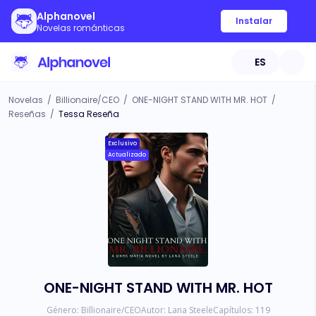
Alphanovel
Instalar
Novelas románticas
ES
Novelas
/
Billionaire/CEO
/
ONE-NIGHT STAND WITH MR. HOT
/
Reseñas
/
Tessa Reseña
Exclusivo
Actualizado
ONE-NIGHT STAND WITH MR. HOT
Género:
Billionaire/CEO
Autor:
Lana Steele
Capítulos:
119