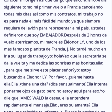
conocer mi origen así que tengo que encontrarlo.Al día
siguiente tomo mi primer vuelo a Francia cancelando
todas mis citas así como mis contratos, mi trabajo no
es para nada el más fácil del mundo ya que siempre
requiere del avión para representar a mi país, ustedes
definieron que soy EMBAJADOR.Después de 2 horas de
vuelo aterrizamos, mi madre es Éléonor LY, uno de los
más famosos pianista de Francia, j. No tardé mucho en
ir a su lugar de trabajo.yo: holaVeo que la secretaria se
da la vuelta y me dedica las sonrisas más bonitas.ella:
¿para que me sirve este placer señor?yo: estoy
buscando a Eleonor LY. Por favor, guíeme hasta
ella.Ella: ¿tiene una cita? (dice sensualmente)Ella intenta
ponerme ojos de gato pero no estoy aqui para eso.Yo:
dile que JAMES WALD la desea, ella entendera
rapidamente el mensaje.Ella: ¿eres su amante? Ella