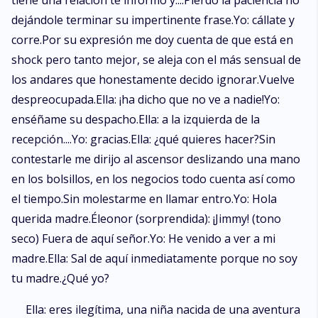
tiene una relación te informo y....Pierdo la paciencia no
dejándole terminar su impertinente frase.Yo: cállate y
corre.Por su expresión me doy cuenta de que está en
shock pero tanto mejor, se aleja con el más sensual de
los andares que honestamente decido ignorar.Vuelve
despreocupada.Ella: ¡ha dicho que no ve a nadie!Yo:
enséñame su despacho.Ella: a la izquierda de la
recepción....Yo: gracias.Ella: ¿qué quieres hacer?Sin
contestarle me dirijo al ascensor deslizando una mano
en los bolsillos, en los negocios todo cuenta así como
el tiempo.Sin molestarme en llamar entro.Yo: Hola
querida madre.Éleonor (sorprendida): ¡Jimmy! (tono
seco) Fuera de aquí señor.Yo: He venido a ver a mi
madre.Ella: Sal de aquí inmediatamente porque no soy
tu madre.¿Qué yo?
Ella: eres ilegítima, una niña nacida de una aventura