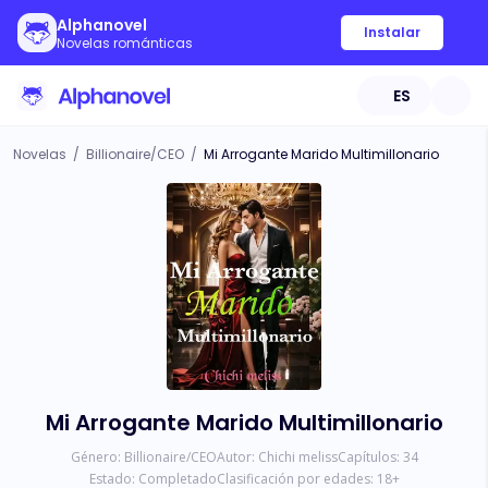
Alphanovel
Instalar
Novelas románticas
ES
Novelas
/
Billionaire/CEO
/
Mi Arrogante Marido Multimillonario
Mi Arrogante Marido Multimillonario
Género:
Billionaire/CEO
Autor:
Chichi meliss
Capítulos:
34
Estado:
Completado
Clasificación por edades:
18
+