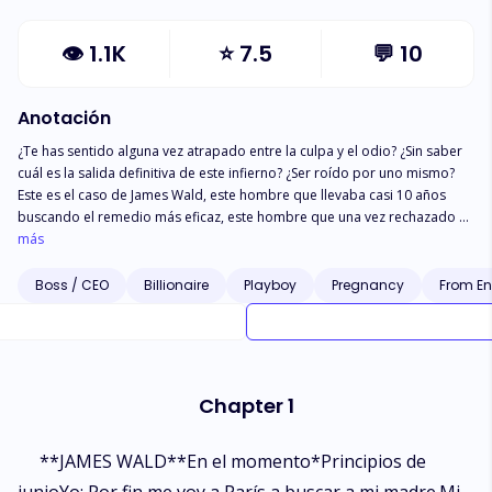
👁
1.1K
⭐
7.5
💬
10
Anotación
¿Te has sentido alguna vez atrapado entre la culpa y el odio? ¿Sin saber
cuál es la salida definitiva de este infierno? ¿Ser roído por uno mismo?
Este es el caso de James Wald, este hombre que llevaba casi 10 años
buscando el remedio más eficaz, este hombre que una vez rechazado se
había cerrado a él hasta el punto de envidiar a la humanidad, este
más
hombre cuya única cosa podía curar, esta cosa llamada 《Love》 Este
hombre tan crédulo, tan frío, tenía un ángel detrás de este demonio que
Boss / CEO
Billionaire
Playboy
Pregnancy
From En
asustaba a todo el mundo.... para hacerlo sanar de esta culpa su abuelo
decide buscarle una esposa lo que lo lleva a un matrimonio forzado,
impuesto o incluso arreglado... cualquier nombre que se le dé. Un
matrimonio que dará un amor que superará esta ola de incredulidad,
este amor que tendrá que soportar golpes y heridas, este amor que
Chapter 1
creará una pasión tan majestuosa como oscura, ¿sabrá salir este
hombre que contiene dos personajes en su interior?
**JAMES WALD**En el momento*Principios de