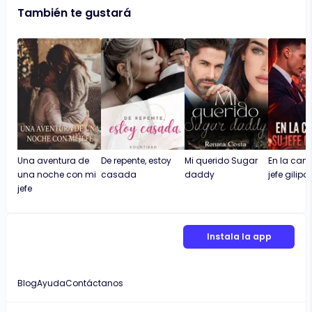
También te gustará
Una aventura de
De repente, estoy
Mi querido Sugar
En la cam
una noche con mi
casada
daddy
jefe gilipo
jefe
Instala la app
Blog
Ayuda
Contáctanos