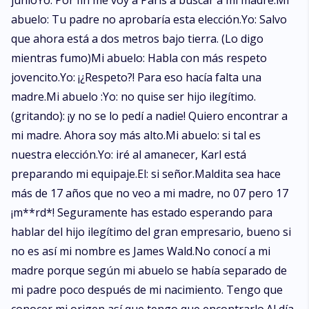
junioYo: Por fin me voy a París a buscar a mi madre.Mi
abuelo: Tu padre no aprobaría esta elección.Yo: Salvo
que ahora está a dos metros bajo tierra. (Lo digo
mientras fumo)Mi abuelo: Habla con más respeto
jovencito.Yo: ¡¿Respeto?! Para eso hacía falta una
madre.Mi abuelo :Yo: no quise ser hijo ilegítimo.
(gritando): ¡y no se lo pedí a nadie! Quiero encontrar a
mi madre. Ahora soy más alto.Mi abuelo: si tal es
nuestra elección.Yo: iré al amanecer, Karl está
preparando mi equipaje.El: si señor.Maldita sea hace
más de 17 años que no veo a mi madre, no 07 pero 17
¡m**rd*! Seguramente has estado esperando para
hablar del hijo ilegítimo del gran empresario, bueno si
no es así mi nombre es James Wald.No conocí a mi
madre porque según mi abuelo se había separado de
mi padre poco después de mi nacimiento. Tengo que