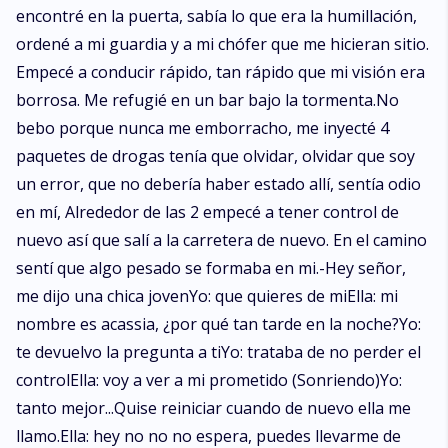
encontré en la puerta, sabía lo que era la humillación,
ordené a mi guardia y a mi chófer que me hicieran sitio.
Empecé a conducir rápido, tan rápido que mi visión era
borrosa. Me refugié en un bar bajo la tormenta.No
bebo porque nunca me emborracho, me inyecté 4
paquetes de drogas tenía que olvidar, olvidar que soy
un error, que no debería haber estado allí, sentía odio
en mí, Alrededor de las 2 empecé a tener control de
nuevo así que salí a la carretera de nuevo. En el camino
sentí que algo pesado se formaba en mi.-Hey señor,
me dijo una chica jovenYo: que quieres de miElla: mi
nombre es acassia, ¿por qué tan tarde en la noche?Yo:
te devuelvo la pregunta a tiYo: trataba de no perder el
controlElla: voy a ver a mi prometido (Sonriendo)Yo:
tanto mejor...Quise reiniciar cuando de nuevo ella me
llamo.Ella: hey no no no espera, puedes llevarme de