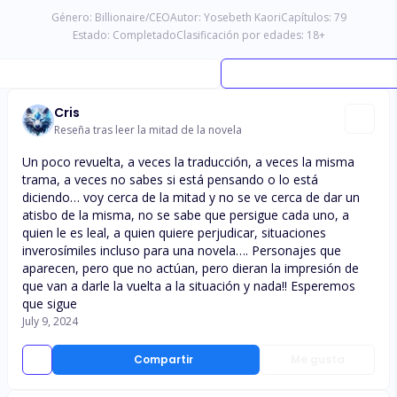
Género:
Billionaire/CEO
Autor:
Yosebeth Kaori
Capítulos:
79
Estado:
Completado
Clasificación por edades:
18
+
Cris
Reseña tras leer la mitad de la novela
Un poco revuelta, a veces la traducción, a veces la misma
trama, a veces no sabes si está pensando o lo está
diciendo… voy cerca de la mitad y no se ve cerca de dar un
atisbo de la misma, no se sabe que persigue cada uno, a
quien le es leal, a quien quiere perjudicar, situaciones
inverosímiles incluso para una novela…. Personajes que
aparecen, pero que no actúan, pero dieran la impresión de
que van a darle la vuelta a la situación y nada!! Esperemos
que sigue
July 9, 2024
Compartir
Me gusta