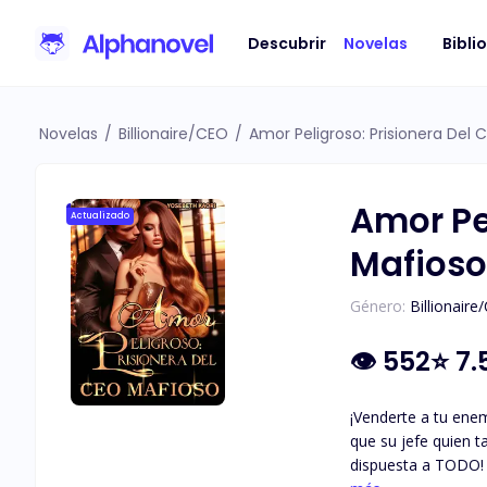
Descubrir
Novelas
Bibli
Novelas
/
Billionaire/CEO
/
Amor Peligroso: Prisionera Del
Amor Pe
Actualizado
Mafioso
Género:
Billionaire
👁
552
⭐
7.
¡Venderte a tu enemigo por protección y venganza! Ta
que su jefe quien también es su
dispuesta a TODO! Es así como firma un contrato que la ata al despiadado CEO mafioso, Vladimir Korovin, un hombre con el cual ella ti