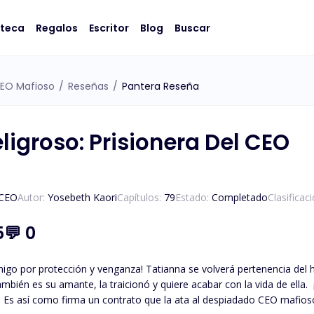
oteca
Regalos
Escritor
Blog
Buscar
 CEO Mafioso
/
Reseñas
/
Pantera Reseña
ligroso: Prisionera Del CEO
/CEO
Autor:
Yosebeth Kaori
Capítulos:
79
Estado:
Completado
Clasificac
5
💬
0
tianna se volverá pertenencia del hombre que más odia en el mundo; esto tras sospechar
 amante, la traicionó y quiere acabar con la vida de ella. ¡Para sobrevivir y lograr sus objetivos, Tatianna está
ene un