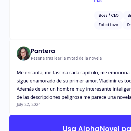
pasado caótico, con un "final" horrible… Juntos buscarán destrui
más
que esa retorcida re
Boss / CEO
Bi
Fated Love
D
Pantera
Reseña tras leer la mitad de la novela
Me encanta, me fascina cada capítulo, me emociona
sigue enamorado de su primer amor. Vladimir es tod
Además de ser un hombre muy interesante inteligen
de las descripciones peligrosa me parece una novel
July 22, 2024
Usa AlphaNovel p