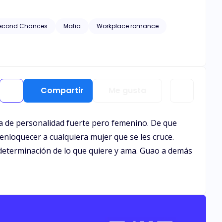
 jamás en sus vidas habían experimentado. ¿Dejarán
liz?
econd Chances
Mafia
Workplace romance
Compartir
Me gusta
a de personalidad fuerte pero femenino. De que
nloquecer a cualquiera mujer que se les cruce.
determinación de lo que quiere y ama. Guao a demás