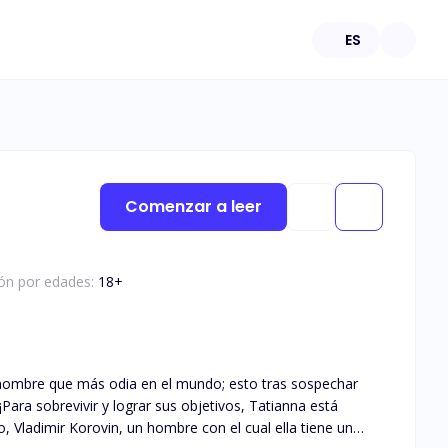
ES
Comenzar a leer
ión por edades:
18
+