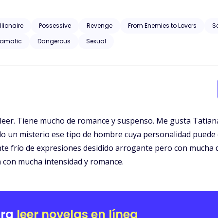
r a su enemigo en común, pero hay un pequeño problema… Ellos no esperaban
lación por venganza les llevaría al más apasionado y peligroso amor que
que sus sentimientos interfieran en sus verdaderos planes? ¿Podrán tener un final… fe
llionaire
Possessive
Revenge
From Enemies to Lovers
S
ramatic
Dangerous
Sexual
 leer. Tiene mucho de romance y suspenso. Me gusta Tatian
o un misterio ese tipo de hombre cuya personalidad puede e
te frío de expresiones desidido arrogante pero con mucha 
a con mucha intensidad y romance.
ara
leer novelas en línea