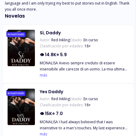
language and I am only trying my best to put stories out in English. Thank 
you all once more.
Novelas
Sì, Daddy
Actualizado
Autor:
Red Inkling
Estado:
En curso
Clasificación por edades:
18
+
👁
14.8K
⭐
5.9
MONALISA Avevo sempre creduto di essere
insensibile alle carezze di un uomo. La mia ultima
esperienza mi aveva convinta profondamente di
más
questo, ma quella notte la mia convinzione cambiò.
Un errore mi fece cadere in ginocchio davanti al
Yes Daddy
migliore amico di mio padre, Lucius Devine. Era un
Actualizado
Autor:
Red Inkling
Estado:
En curso
errore che non avrebbe mai dovuto ripetersi, ma
Clasificación por edades:
18
+
non riuscii a trattenermi. Non potevo fare a meno
di desiderarlo più di quanto avrei mai dovuto
👁
15K
⭐
7.0
desiderare il migliore amico di mio padre. Sì, era
MONALISA I had always believed that I was
vero, lo desideravo, volevo chiamarlo papà e
insensitive to a man's touches. My last experience
volevo che mi prendesse come meglio gli pareva. E
had made me believe so much in that but my belief
más
sapevo... che, nonostante i suoi freni inibitori, lui mi