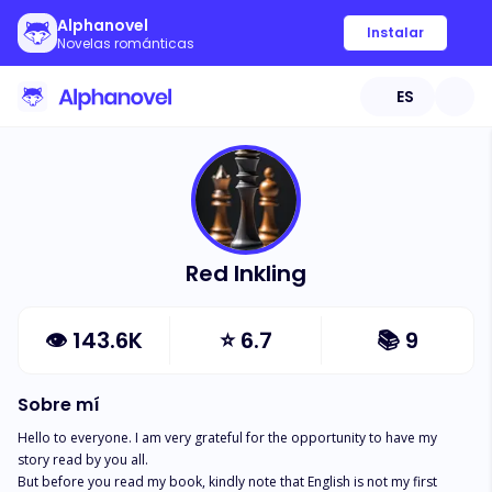
Alphanovel
Instalar
Novelas románticas
ES
Red Inkling
👁
143.6K
⭐
6.7
📚
9
Sobre mí
Hello to everyone. I am very grateful for the opportunity to have my 
story read by you all. 

But before you read my book, kindly note that English is not my first 