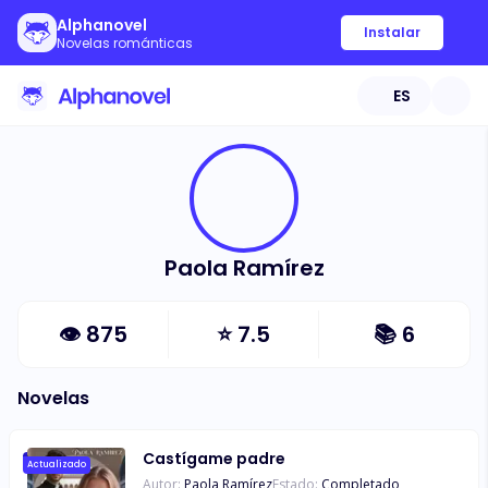
Alphanovel
Instalar
Novelas románticas
ES
Paola Ramírez
👁
875
⭐
7.5
📚
6
Novelas
Castígame padre
Actualizado
Autor:
Paola Ramírez
Estado:
Completado