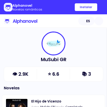
Alphanovel
Instalar
Novelas románticas
ES
MuSubi GR
👁
2.9K
⭐
6.6
📚
3
Novelas
El Hijo de Vicenzo
Autor:
MuSubi GR
Estado:
Completado