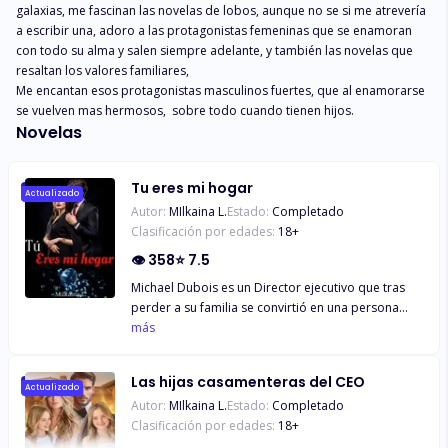
galaxias, me fascinan las novelas de lobos, aunque no se si me atrevería 
a escribir una, adoro a las protagonistas femeninas que se enamoran 
con todo su alma y salen siempre adelante, y también las novelas que 
resaltan los valores familiares, 

Me encantan esos protagonistas masculinos fuertes, que al enamorarse 
se vuelven mas hermosos,  sobre todo cuando tienen hijos.
Novelas
Tu eres mi hogar
Actualizado
Autor:
MIlkaina L.
Estado:
Completado
Clasificación por edades:
18
+
👁
358
⭐
7.5
Michael Dubois es un Director ejecutivo que tras
perder a su familia se convirtió en una persona
desconfiada, llega una etapa de su vida en que él
más
decide que debe buscar una compañera para
mermar su triste y desdichada soledad, pero en
Las hijas casamenteras del CEO
medio de su exhaustiva búsqueda se da cuenta de
Actualizado
Autor:
MIlkaina L.
Estado:
Completado
que justo a su lado tiene a la persona indicada
Clasificación por edades:
18
+
para ser su esposa y esta es su secretaria; una
chica que ha estado trabajando para él desde