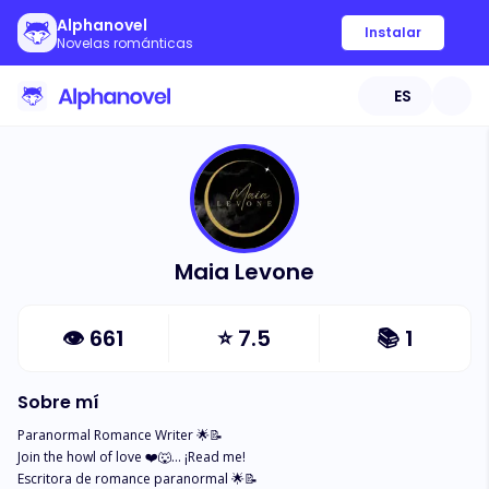
Alphanovel
Instalar
Novelas románticas
ES
Maia Levone
👁
661
⭐
7.5
📚
1
Sobre mí
Paranormal Romance Writer 🌟📝

Join the howl of love ❤️🐺… ¡Read me! 

Escritora de romance paranormal 🌟📝
