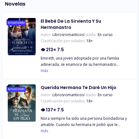
Novelas
El Bebé De La Sirvienta Y Su
Actualizado
Hermanastro
Autor:
Librosromanticos
Estado:
En curso
Clasificación por edades:
18
+
👁
213
⭐
7.5
Emireth, una joven adoptada por una familia
adinerada, se enamora de su hermanastro
Maximiliano, pero su relación es prohibida.
más
Cuando queda embarazada de él, los padres de
Maximiliano la castigan convirtiéndola en sirvienta
Querida Hermana Te Daré Un Hijo
y le quitan al bebé. Ella debe ser fuerte a pesar de
Actualizado
Autor:
Librosromanticos
Estado:
En curso
las dificultades y todo cambia con el regreso de su
Clasificación por edades:
18
+
primer amor, Maximiliano.
👁
137
⭐
7.5
Nora siempre ha sido una persona bondadosa y
amable. Cuando su hermana le pidió que le
prestara el vientre para ayudarla a tener un hijo,
más
ella no dudó en hacerlo. Pero lo que no sabía era