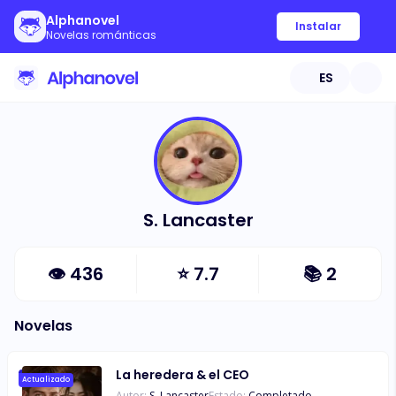
Alphanovel
Instalar
Novelas románticas
ES
S. Lancaster
👁
436
⭐
7.7
📚
2
Novelas
La heredera & el CEO
Actualizado
Autor:
S. Lancaster
Estado:
Completado