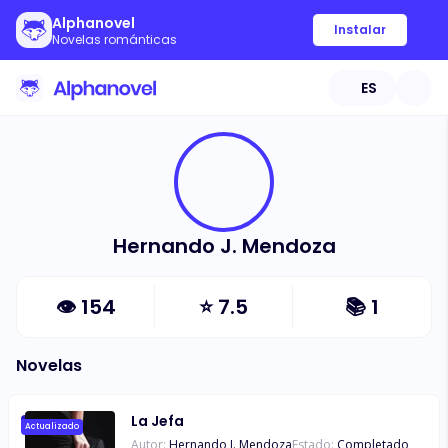
Alphanovel
Instalar
Novelas románticas
ES
Hernando J. Mendoza
👁
154
⭐
7.5
📚
1
Novelas
La Jefa
Actualizado
Autor:
Hernando J. Mendoza
Estado:
Completado