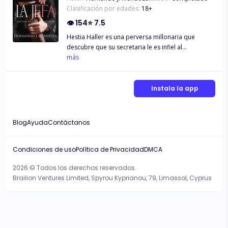
Clasificación por edades:
18
+
👁
154
⭐
7.5
Hestia Haller es una perversa millonaria que
descubre que su secretaria le es infiel al
prometido. Al estar aburrid y sin nadie con quien
más
pueda librar su libido, decide seducir al novio y
convertirlo en su amante. Y para el día de la boda
ha preparado un gran espectáculo para revelar la
Instala la app
verdad.
Blog
Ayuda
Contáctanos
Condiciones de uso
Política de Privacidad
DMCA
2026 © Todos los derechos reservados.
Brailion Ventures Limited, Spyrou Kyprianou, 79, Limassol, Cyprus