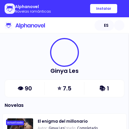
Alphanovel
Instalar
Novelas románticas
ES
Ginya Les
👁
90
⭐
7.5
📚
1
Novelas
El enigma del millonario
Actualizado
Autor:
Ginya Les
Estado:
Completado