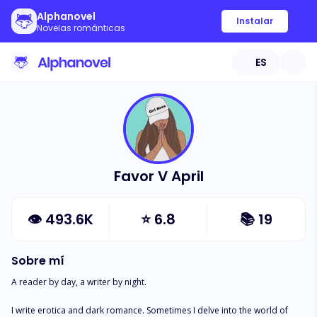
Alphanovel
Instalar
Novelas románticas
ES
Favor V April
👁
493.6K
⭐
6.8
📚
19
Sobre mí
A reader by day, a writer by night.

I write erotica and dark romance. Sometimes I delve into the world of 