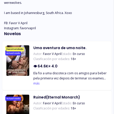
werewolves. 

I am based in Johannesburg, South Africa. Xoxo

FB: Favor V April

Instagram: favorvapril
Novelas
Uma aventura de uma noite.
Recomendado
Autor:
Favor V April
Estado:
En curso
Actualizado
Clasificación por edades:
18
+
👁
64.6K
⭐
4.0
Ela foi a uma discoteca com os amigos para beber
pela primeira vez depois de terminar os exames
do terceiro ano. A Gabriella era uma jovem de 21
más
anos, virgem, que nunca tinha beijado ninguém
antes. Conheceu um desconhecido na discoteca,
Ruined(Eternal Monarch)
acompanhou-o até um hotel, teve o seu primeiro
Actualizado
Autor:
Favor V April
Estado:
En curso
beijo e perdeu a virgindade. Divertiu-se. Quando
Clasificación por edades:
18
+
acordou na manhã seguinte, o homem tinha
desaparecido. Ele tinha-se ido embora. Descobriu