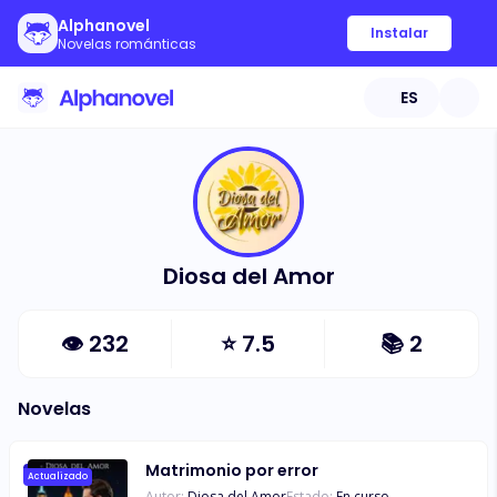
Alphanovel
Instalar
Novelas románticas
ES
Diosa del Amor
👁
232
⭐
7.5
📚
2
Novelas
Matrimonio por error
Actualizado
Autor:
Diosa del Amor
Estado:
En curso