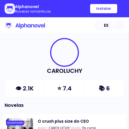
Alphanovel
Instalar
Novelas románticas
ES
CAROLUCHY
👁
2.1K
⭐
7.4
📚
6
Novelas
O crush plus size do CEO
Actualizado
Autor:
CAROLUCHY
Estado:
En curso