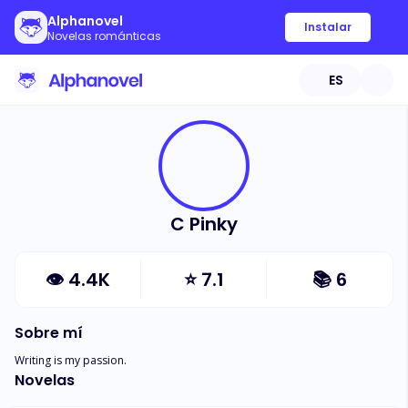
Alphanovel
Instalar
Novelas románticas
ES
C Pinky
👁
4.4K
⭐
7.1
📚
6
Sobre mí
Writing is my passion.
Novelas