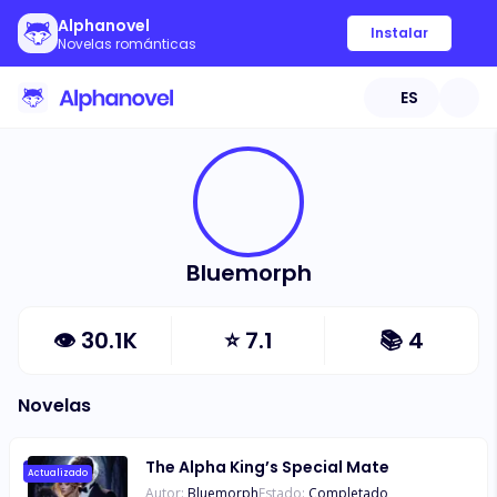
Alphanovel
Instalar
Novelas románticas
ES
Bluemorph
👁
30.1K
⭐
7.1
📚
4
Novelas
The Alpha King’s Special Mate
Actualizado
Autor:
Bluemorph
Estado:
Completado