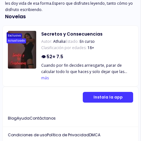
les doy vida de esa forma.Espero que disfrutes leyendo, tanto cómo yo 
disfruto escribiendo.
Novelas
Secretos y Consecuencias
Exclusivo
Autor:
Athalia
Estado:
En curso
Actualizado
Clasificación por edades:
18
+
👁
52
⭐
7.5
Cuando por fin decides arriesgarte, parar de
calcular todo lo que haces y solo dejar que las
cosas fluyan. Pero todo se vuelve un completo
más
desastre. Y lo único que te trae es un profundo
dolor y arrepentimiento. No dejas de pensar en lo
que hubieras hecho diferente o en lo que no
Instala la app
debiste hacer.
Blog
Ayuda
Contáctanos
Condiciones de uso
Política de Privacidad
DMCA