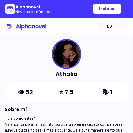
Alphanovel
Instalar
Novelas románticas
ES
Athalia
👁
52
⭐
7.5
📚
1
Sobre mí
Hola cómo estás?

Me encanta plasmar las historias que creo en mí cabeza con palabras, 
aunque quizás no sea la más elocuente. De alguna manera siento que 