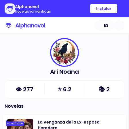
Alphanovel
Instalar
Novelas románticas
ES
Ari Noana
👁
277
⭐
6.2
📚
2
Novelas
La Venganza de la Ex-esposa
Actualizado
Heredera