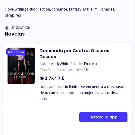
I love writing fiction, action, romance, fantasy, Mafia, millionaires, 
vampires.

Ig: _andywhitte_
Novelas
Dominada por Cuatro; Oscuros
Actualizado
Deseos
Autor:
AndyWhitte
Estado:
En curso
Clasificación por edades:
18
+
👁
3.7K
⭐
7.5
Una aventura sin límites se encuentra a dos pasos
de tu camino cuando una mujer es capaz de
manejar la vida a su antojo, sin embargo, tratar de
más
mantenerla bajo control puede volverse un lío
cuando cuatro hombres con personalidades
lejanas unas de las otras se chocan entre si.
Instala la app
¿Cuatro? Sería egoísta de su parte no compartir
todo de ella para ellos, ¿no? Pero no te confundas,
los impulsos no tienen nada que ver con amor. Es