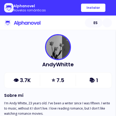
Alphanovel
Instalar
Novelas románticas
ES
AndyWhitte
👁
3.7K
⭐
7.5
📚
1
Sobre mí
I'm Andy Whitte, 23 years old. I've been a writer since I was fifteen. I write 
to music, without it I don't live. I love reading romance, but I don't like 
watching romance movies.
