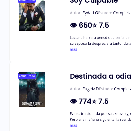
Soy Culpable
Actualizado
echar un vistazo y tomarse unas vacaciones es como una patada en el estómago.
ridículo tener que mostrar mi valía
Autor:
Eyda LG
Estado:
Complet
👁
650
⭐
7.5
Luciana herrera pensó que sería la 
su esposo la despreciara tanto, dura
Cuando creyó que por fin tenía la op
más
todos los que le hicieron daño y en 
Destinada a odia
Actualizado
Autor:
EugeMD
Estado:
Complet
👁
774
⭐
7.5
Eve es traicionada por su exnovio y, 
Pero a la mañana siguiente, la realidad la golpea: ese misterioso ho
verdadero padre de Eve aparece para reclamarla, decidido a entr
más