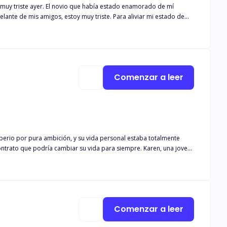
muy triste ayer. El novio que había estado enamorado de mí
ante de mis amigos, estoy muy triste. Para aliviar mi estado de
mente s*xy. Como el deseo controlaba mi mente, tuve una aventura
convirtió en mi nuevo jefe. Un tipo posesivo."
Comenzar a leer
erio por pura ambición, y su vida personal estaba totalmente
ontrato que podría cambiar su vida para siempre. Karen, una joven
res. Se vio obligada a enfrentarse al mundo para mantener sus
oculta de una acompañante de lujo. Aunque ganaba bien en el club
s y le permitiría dejar atrás la vida de escort de lujo. Lo que no
e Dante de conquistar su corazón y su cuerpo?
Comenzar a leer