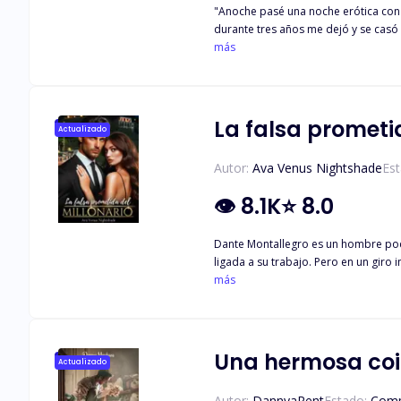
"Anoche pasé una noche erótica con 
durante tres años me dejó y se casó
ánimo, fui solo al bar y me emborra
más
de una noche con él. Cuando decidí o
La falsa prometi
Actualizado
Autor:
Ava Venus Nightshade
Est
👁
8.1K
⭐
8.0
Dante Montallegro es un hombre pode
ligada a su trabajo. Pero en un gir
trabajadora, es devota y cariñosa c
más
estudios y los de su hermano. Estab
nocturno Ángel Rojo, siempre había qu
sabía era que, por primera vez en est
Una hermosa coi
Actualizado
Autor:
DannyaRent
Estado:
Comp