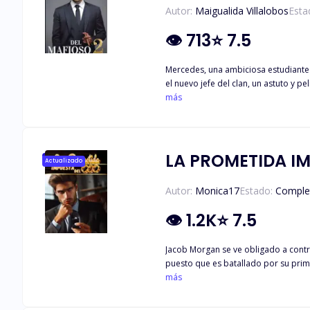
Autor:
Maigualida Villalobos
Esta
👁
713
⭐
7.5
Mercedes, una ambiciosa estudiante 
el nuevo jefe del clan, un astuto y
Sorrentino, quien tiene como objetiv
más
que Mercedes se adentra en el mundo
con las reglas del clan Raguzza, Br
peligros y las verdades se revelan, M
confiar en Bruno para protegerla? ¿C
LA PROMETIDA I
Actualizado
tiempo y las decisiones que tomen el
Autor:
Monica17
Estado:
Comple
👁
1.2K
⭐
7.5
Jacob Morgan se ve obligado a contr
puesto que es batallado por su pri
la dulce e inocente chica, pero rápi
más
que ignora Jacob es que Natalia oculta sus verdaderas intenciones al
BAJO EL NUMERO 2503131157738. TODOS LOS DERECHOS RESERVADOS. PROHIBIDA LA REPRODUCCION TOTAL O PARCIAL DE LA PRESENTE OBRA POR CUALQUIER MEDIO O SU