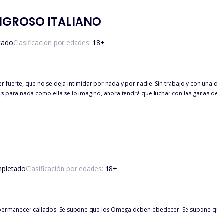
EXPRESA DE LA AUTORA.
LIGROSO ITALIANO
tado
Clasificación por edades:
18
+
 por nada y por nadie. Sin trabajo y con una deuda enorme en el hospital, decide buscar trabajo en la casa de un
para nada como ella se lo imagino, ahora tendrá que luchar con las ganas de m
, ya que ambos tienen el mismo mal temperamento, y lucharán con garras y dien
pletado
Clasificación por edades:
18
+
rmanecer callados. Se supone que los Omega deben obedecer. Se supone que