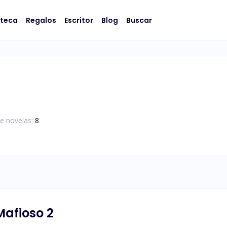
oteca
Regalos
Escritor
Blog
Buscar
e novelas:
8
Mafioso 2