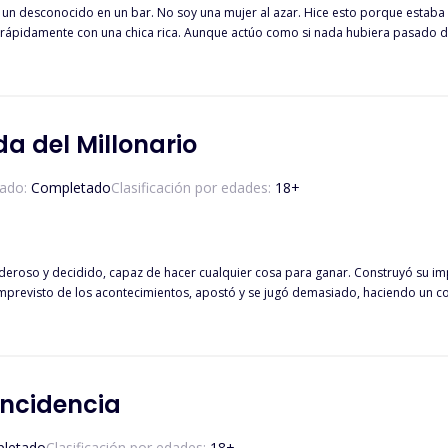
un desconocido en un bar. No soy una mujer al azar. Hice esto porque estaba 
 rápidamente con una chica rica. Aunque actúo como si nada hubiera pasado del
ché. Accidentalmente, me encontré con él. Él es más que atractivo e increíble
lvidarme de todo y seguir adelante, descubrí que mi aventura de una noche se 
da del Millonario
ado:
Completado
Clasificación por edades:
18
+
roso y decidido, capaz de hacer cualquier cosa para ganar. Construyó su imp
o imprevisto de los acontecimientos, apostó y se jugó demasiado, haciendo un c
on su hermano pequeño, Gabriel. Ha cuidado de él desde que murieron sus pad
a muy endeudada y, en un movimiento desesperado, decidió entrar en la vida 
erido salir de esa vida de una vez por todas; este contrato pagaría sus estudio
e trabajo, no estaría dispuesta a renunciar al s*x*. ¿Sería capaz el irresistibl
ncidencia
letado
Clasificación por edades:
18
+