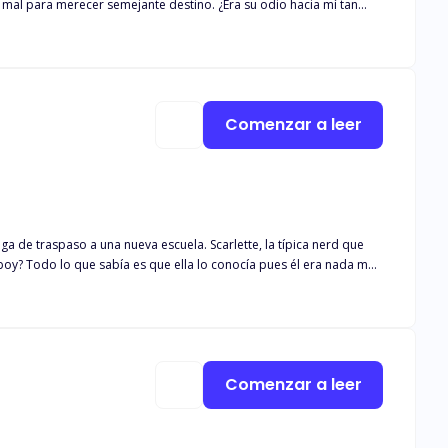
bía que había secretos que le ocultaban. Su primera pareja la
ie lo conoce realmente, salvo que nunca se le debe traicionar. Las
stia tiene a su bella que puede domarlo. ¿Será ella la que
Comenzar a leer
nueva escuela. Scarlette, la típica nerd que
oy? Todo lo que sabía es que ella lo conocía pues él era nada más
los opuestos atraerse? Pero sobre todo, ¿es cierto que las
Comenzar a leer