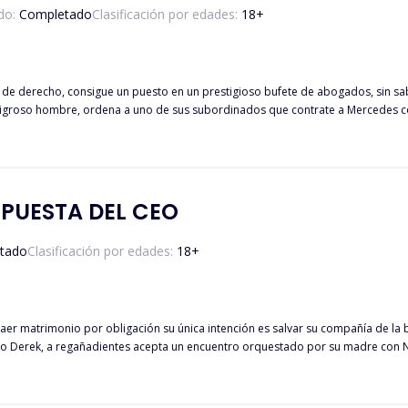
do:
Completado
Clasificación por edades:
18
+
de derecho, consigue un puesto en un prestigioso bufete de abogados, sin sa
 peligroso hombre, ordena a uno de sus subordinados que contrate a Mercedes 
o destruirla. Detrás de la aparente honestidad y profesionalismo del bufete, 
 del derecho, empieza a notar que algo no está bien. Pequeñas pistas la lleva
uno obsesionado con ella, lucha contra sus sentimientos y protege a Mercedes d
ercedes se encuentra ante la difícil decisión de confiar en Bruno y determinar 
ómo iba amar al hombre que tenía el apellido de la familia que tanto odiaba? 
MPUESTA DEL CEO
los mismos podrán determinar el desenlace de esta apasionante historia llena 
tado
Clasificación por edades:
18
+
aer matrimonio por obligación su única intención es salvar su compañía de la
mo Derek, a regañadientes acepta un encuentro orquestado por su madre con
damente se da cuenta que sus exigencias no serán bien recibidas por la joven c
 aceptar el matrimonio. Muchos secretos, muchas intrigas y muchos obstáculos. REGISTRADA EN SAFECREATIVE