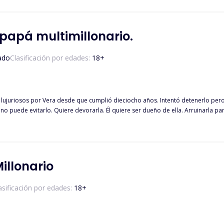
bandos opuestos, pero la atracción que los une es imposible de ignorar. ¿Podrá su amor sobrevivir 
 papá multimillonario.
ado
Clasificación por edades:
18
+
lujuriosos por Vera desde que cumplió dieciocho años. Intentó detenerlo pero 
tarlo. Quiere devorarla. Él quiere ser dueño de ella. Arruinarla para los hombres. Pero después de regalarla é
ería más. ¿Aún podrá proteger a Vera de los hermanos de la mafia que la buscan por todas partes?
illonario
asificación por edades:
18
+