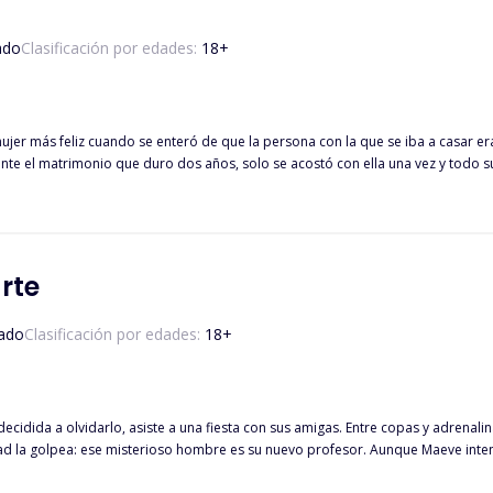
 ¿Qué tiene que hacer un niño rico y mimado en el campo? ¿Creen que no hago un buen trabajo? Es
 a un imbécil que no sabe ni ordeñar una vaca, pero si debo demostrarle a amb
ado
Clasificación por edades:
18
+
mujer más feliz cuando se enteró de que la persona con la que se iba a casar
nte el matrimonio que duro dos años, solo se acostó con ella una vez y todo su 
ortunidad de conquistar a su marido, este la dejo abandonada a mitad del mar, s
especial de su esposo.
rte
ado
Clasificación por edades:
18
+
decidida a olvidarlo, asiste a una fiesta con sus amigas. Entre copas y adrenal
mbre es su nuevo profesor. Aunque Maeve intenta alejarse, él no está dispuesto a dejarla ir. Mientras tanto, el
enarla y convertirla en su sucesora. Entre el deber y el deseo, ambos quedan atrapados en un juego donde están en