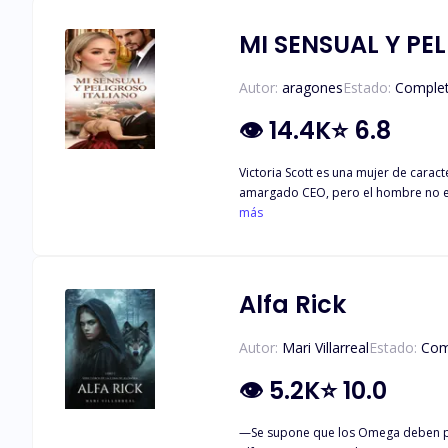
ADAPTACION SIN LA AUTORIZACION 
MI SENSUAL Y PE
Autor:
aragones
Estado:
Comple
👁
14.4K
⭐
6.8
Victoria Scott es una mujer de caracter fuerte, que no se deja intimidar
amargado CEO, pero el hombre no es 
él. Pero no todo será color de rosa
más
Alfa Rick
Autor:
Mari Villarreal
Estado:
Com
👁
5.2K
⭐
10.0
—Se supone que los Omega deben pe