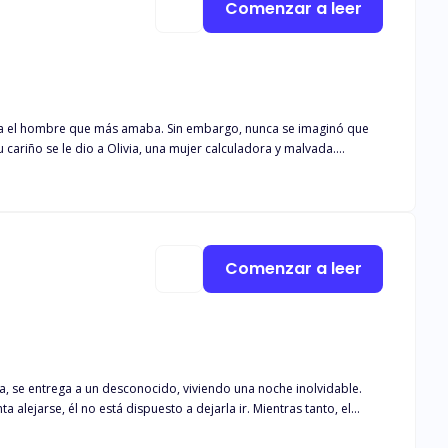
Comenzar a leer
os que puedo encargarme de la hacienda, lo haré.
 era el hombre que más amaba. Sin embargo, nunca se imaginó que
cariño se le dio a Olivia, una mujer calculadora y malvada.
in mirar atrás. Ella juró que si regresara con vida se vengaría de
Comenzar a leer
ina, se entrega a un desconocido, viviendo una noche inolvidable.