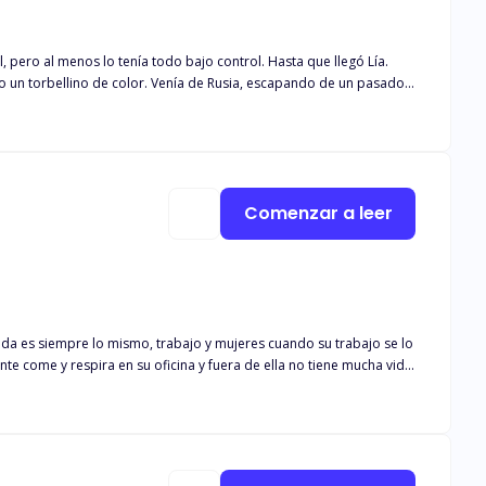
, pero al menos lo tenía todo bajo control. Hasta que llegó Lía.
o un torbellino de color. Venía de Rusia, escapando de un pasado
rmano sería el mismísimo Aleksei Volkov. Frío, reservado y
eva York. Donde él pisa, todo se detiene. Y cuando sus ojos se
rado a poseer lo que desea. Una atracción peligrosa en medio de
 Y hombres que están dispuestos a ver el mundo arder... si eso
Comenzar a leer
u padre, no le queda de otra. Cassidy Sallow, la
s de una década, con sólo veinte años está liderando a los
u padre. Su padre Cameron Sallow era el
a que la llamada del señor Lennox avisándole que su hijo va para