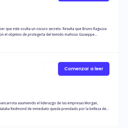
ber que este oculta un oscuro secreto. Resulta que Bruno Raguzza
con el objetivo de protegerla del temido mafioso Giuseppe
se encuentra escondido el clan mafioso de los Raguzza. A medida
n a descubrir que el bufete no es lo que aparenta ser. Cumpliendo
e su propia familia ambiciosa y traicionera. Conforme aumentan los
si su amor es sincero o solo parte de un plan más siniestro. ¿Podrá
¿Podrán escapar del destino impuesto por el clan Raguzza? Solo el
Comenzar a leer
de intriga, peligro y amor.
 bancarrota asumiendo el liderazgo de las empresas Morgan,
 Natalia Redmond de inmediato queda prendado por la belleza de
uyo carácter obstinado se convierte en la horma de su zapato, lo