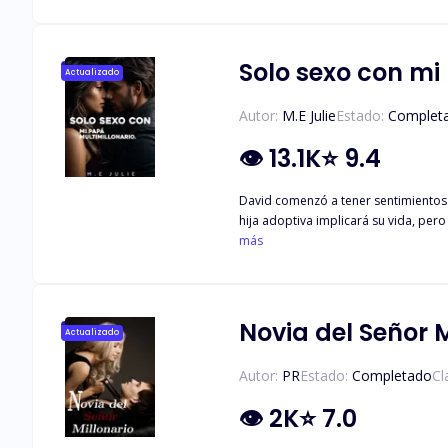
Solo sexo con mi
Actualizado
Autor:
M.E Julie
Estado:
Complet
👁
13.1K
⭐
9.4
David comenzó a tener sentimientos 
hija adoptiva implicará su vida, pero no puede evi
más
graduación, qu
Novia del Señor M
Actualizado
Autor:
PR
Estado:
Completado
Cl
👁
2K
⭐
7.0