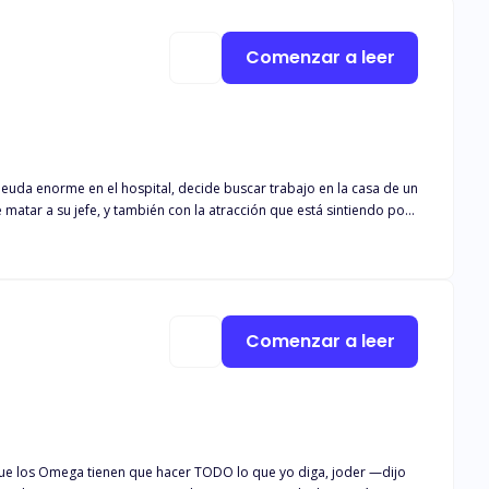
Comenzar a leer
atar a su jefe, y también con la atracción que está sintiendo por
tes para demostrar cuál es el mejor de los dos.
Comenzar a leer
 los Omega tienen que hacer TODO lo que yo diga, joder —dijo