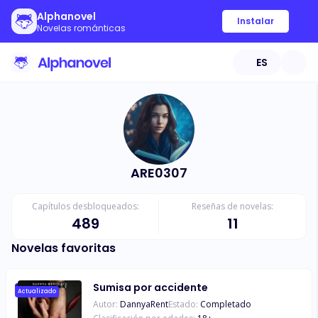
Alphanovel
Instalar
Novelas románticas
ES
ARE0307
Capítulos desbloqueados:
Reseñas de novelas:
489
11
Novelas favoritas
Sumisa por accidente
Actualizado
Autor:
DannyaRent
Estado:
Completado