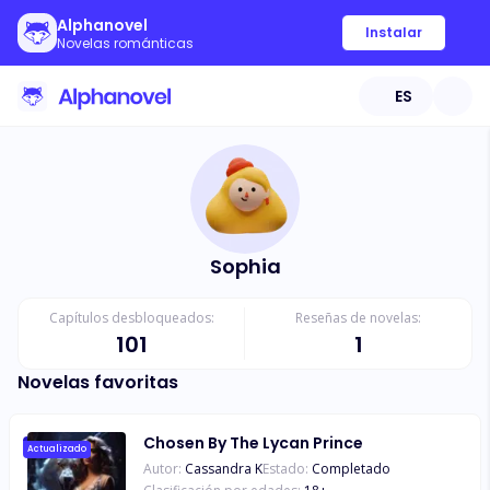
Alphanovel
Instalar
Novelas románticas
ES
Sophia
Capítulos desbloqueados:
Reseñas de novelas:
101
1
Novelas favoritas
Chosen By The Lycan Prince
Actualizado
Autor:
Cassandra K
Estado:
Completado