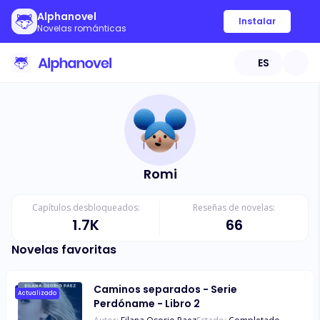
Alphanovel
Instalar
Novelas románticas
ES
Romi
Capítulos desbloqueados:
Reseñas de novelas:
1.7K
66
Novelas favoritas
Caminos separados - Serie
Actualizado
Perdóname - Libro 2