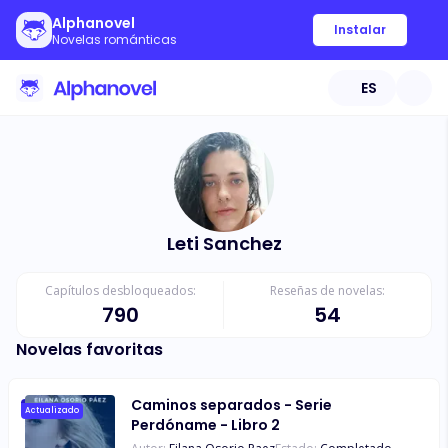
Alphanovel
Instalar
Novelas románticas
ES
Leti Sanchez
Capítulos desbloqueados:
Reseñas de novelas:
790
54
Novelas favoritas
Caminos separados - Serie
Actualizado
Perdóname - Libro 2