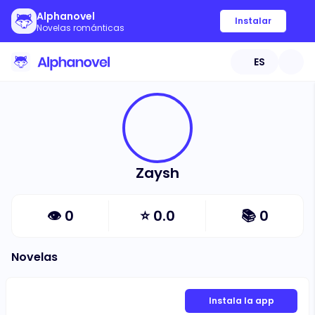
Alphanovel
Instalar
Novelas románticas
ES
Zaysh
👁
0
⭐
0.0
📚
0
Novelas
Instala la app