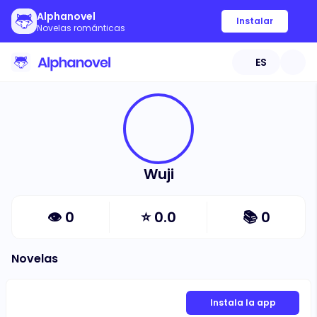
Alphanovel
Instalar
Novelas románticas
ES
Wuji
👁
0
⭐
0.0
📚
0
Novelas
Instala la app