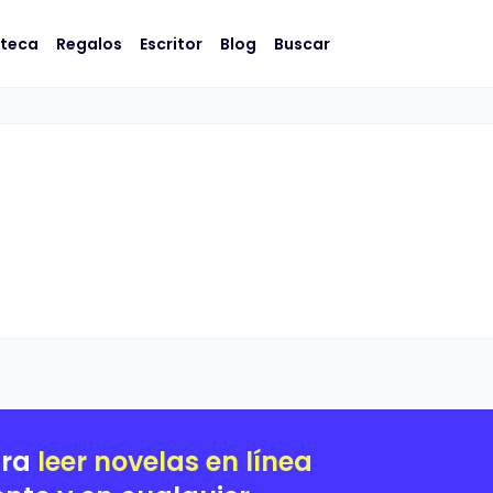
oteca
Regalos
Escritor
Blog
Buscar
ara
leer novelas en línea