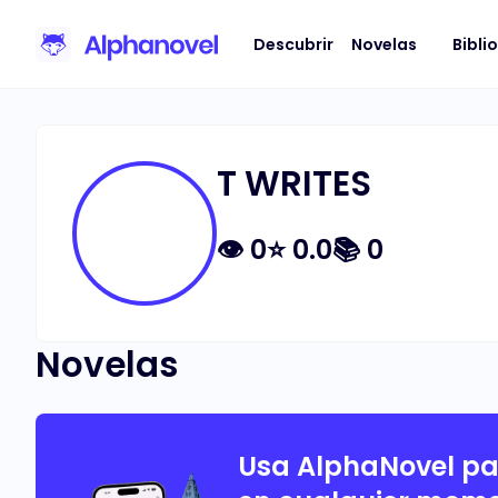
Descubrir
Novelas
Bibli
T WRITES
👁
0
⭐
0.0
📚
0
Novelas
Usa AlphaNovel p