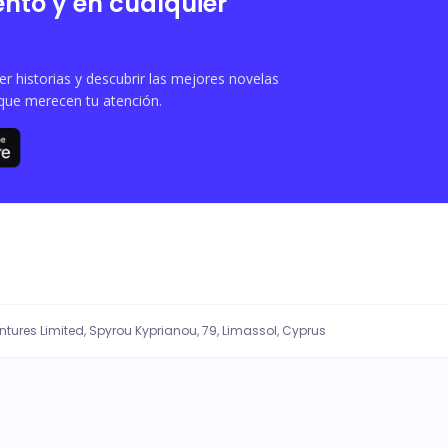
nto y en cualquier
 historias y descubrir las mejores novelas
que merecen tu atención.
entures Limited, Spyrou Kyprianou, 79, Limassol, Cyprus