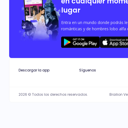
en cualquier mome
lugar
Entra en un mundo donde podrás leer
románticas y de hombres lobo alfa 
Descargar la app
Síguenos
2026 © Todos los derechos reservados.
Brailion V