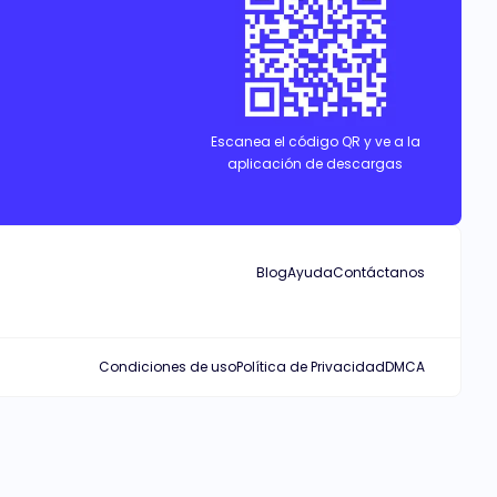
Escanea el código QR y ve a la
aplicación de descargas
Blog
Ayuda
Contáctanos
Condiciones de uso
Política de Privacidad
DMCA