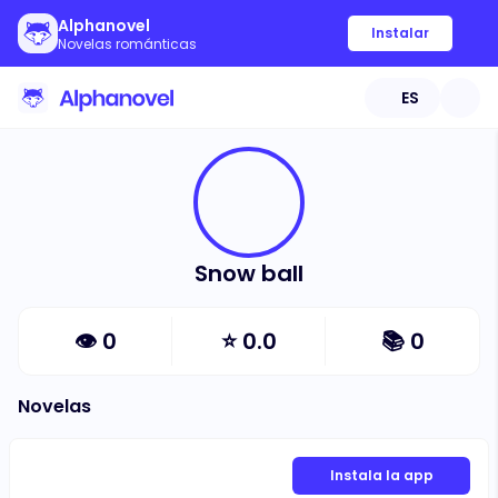
Alphanovel
Instalar
Novelas románticas
ES
Snow ball
👁
0
⭐
0.0
📚
0
Novelas
Instala la app