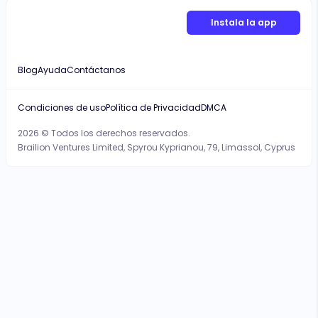
Instala la app
Blog
Ayuda
Contáctanos
Condiciones de uso
Política de Privacidad
DMCA
2026 © Todos los derechos reservados.
Brailion Ventures Limited, Spyrou Kyprianou, 79, Limassol, Cyprus