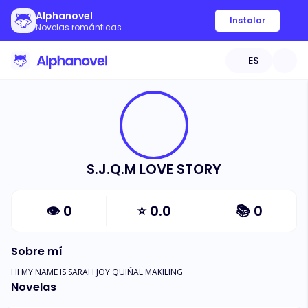
Alphanovel
Instalar
Novelas románticas
ES
S.J.Q.M LOVE STORY
👁
0
⭐
0.0
📚
0
Sobre mí
HI MY NAME IS SARAH JOY QUIÑAL MAKILING
Novelas