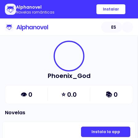
Alphanovel
Instalar
Novelas románticas
ES
Phoenix_God
👁
0
⭐
0.0
📚
0
Novelas
Instala la app