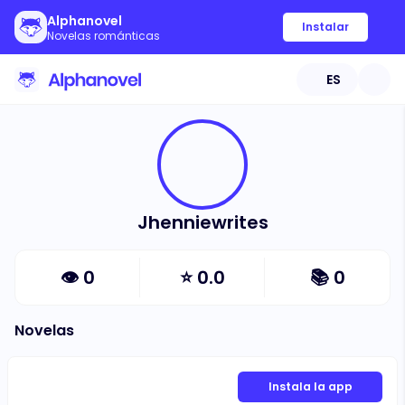
Alphanovel
Instalar
Novelas románticas
ES
Jhenniewrites
👁
0
⭐
0.0
📚
0
Novelas
Instala la app