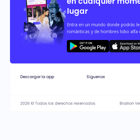
en cualquier mome
lugar
Entra en un mundo donde podrás leer
románticas y de hombres lobo alfa 
Descargar la app
Síguenos
2026 © Todos los derechos reservados.
Brailion V