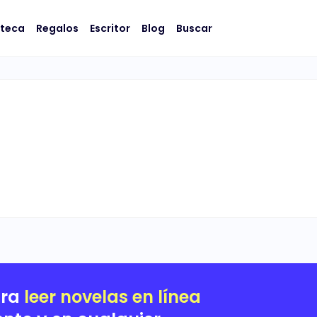
oteca
Regalos
Escritor
Blog
Buscar
ara
leer novelas en línea