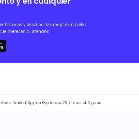
nto y en cualquier
 historias y descubrir las mejores novelas
que merecen tu atención.
entures Limited, Spyrou Kyprianou, 79, Limassol, Cyprus