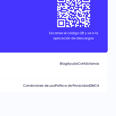
Escanea el código QR y ve a la
aplicación de descargas
Blog
Ayuda
Contáctanos
Condiciones de uso
Política de Privacidad
DMCA