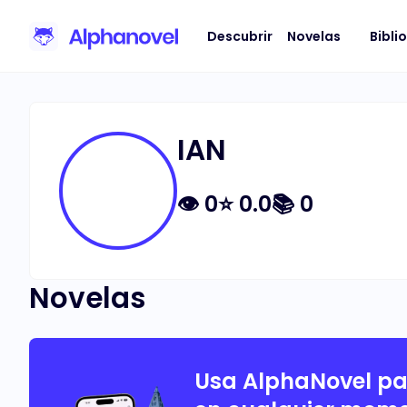
Descubrir
Novelas
Bibli
IAN
👁
0
⭐
0.0
📚
0
Novelas
Usa AlphaNovel p