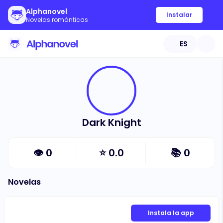
Alphanovel
Instalar
Novelas románticas
ES
Dark Knight
👁
0
⭐
0.0
📚
0
Novelas
Instala la app