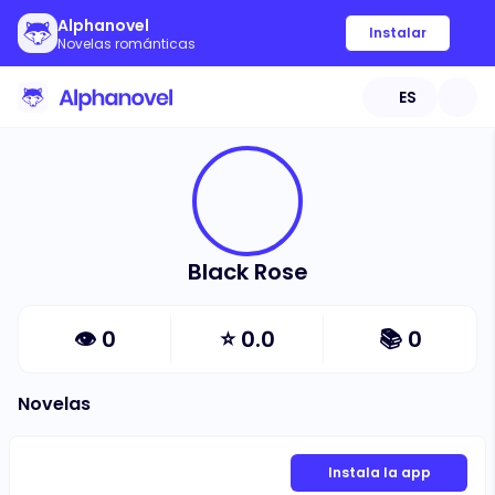
Alphanovel
Instalar
Novelas románticas
ES
Black Rose
👁
0
⭐
0.0
📚
0
Novelas
Instala la app