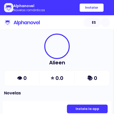
Alphanovel
Instalar
Novelas románticas
ES
Alieen
👁
0
⭐
0.0
📚
0
Novelas
Instala la app